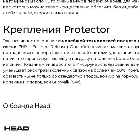
на графеновый слой. Это очень важно в первую очередь для же
вес которых можно теперь существенно облегчить без ущерба
стабильности, скорости и контроля.
Крепления Protector
Эксклюзивное поколение
с новейшей технологией полного
пятки
(FHR — Full Heel Release). Оно обеспечивает максимальн
при падениях с поворотом за счет новой системы удержания и
пятки, что гарантирует меньшую нагрузку на колени и более бе
катание. По данным Университета Инсбрука использование дан
уменьшает риск травм коленных связок на более чем 50%. Креп
совместимы не только со стандартной подошвой Alpine горнол
но также и с подошвой GripWalk (GW).
О бренде Head