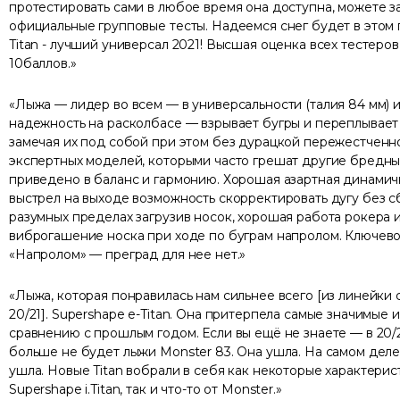
протестировать сами в любое время она доступна, можете з
официальные групповые тесты. Надеемся снег будет в этом г
Titan - лучший универсал 2021! Высшая оценка всех тестеро
10баллов.
Лыжа — лидер во всем — в универсальности (талия 84 мм) и
надежность на расколбасе — взрывает бугры и переплывает
замечая их под собой при этом без дурацкой пережестченн
экспертных моделей, которыми часто грешат другие бредны.
приведено в баланс и гармонию. Хорошая азартная динамич
выстрел на выходе возможность скорректировать дугу без сб
разумных пределах загрузив носок, хорошая работа рокера 
виброгашение носка при ходе по буграм напролом. Ключево
«Напролом» — преград для нее нет.
Лыжа, которая понравилась нам сильнее всего [из линейки
20/21]. Supershape e-Titan. Она притерпела самые значимые 
сравнению с прошлым годом. Если вы ещё не знаете — в 20/
больше не будет лыжи Monster 83. Она ушла. На самом деле
ушла. Новые Titan вобрали в себя как некоторые характерис
Supershape i.Titan, так и что-то от Monster.