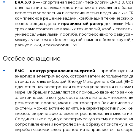
ERA 3.0 S
— «cпортивная версия» технологии ERA 3.0. С
опыт катания на лыжах и достижение оптимального бала
легкостью управления и агрессивностью ведения лыж. ER
комплексное решение задачи, комбинация технических 
позволяющих сделать
правильный рокер
для лыжи. Ма
трех самостоятельно важных технологий, чтобы сделать
универсальные лыжи: прогиба, прогрессивного радиуса 
мыску лыжи тем он более крутой, намного более крутой,
радиус лыжи, и технологии EMC.
Особое оснащение
EMC — контур управления энергией
— преобразует к
энергию в электрическую, которая затем используется 
отрицательных вибраций. Energy Management Circuit (EMC
единственная электронная система управления лыжами 
мире. Вибрации подавляются с помощью двойного замкн
электрического контура состоящего из керамических п
резисторов, проводников и контролеров. За счет исполь
системы можно активно влиять на характеристик лыж. К
пьезоэлектрические элементы расположены в мыске и х
Соединенные в единую электрическую схему с проводни
сопротивлением и контролерами, образуют систему, в к
вырабатываемая электроэнергия направляется на скор