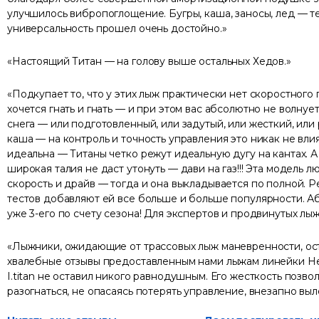
улучшилось вибропоглощение. Бугры, каша, заносы, лед — те
универсальность прошел очень достойно.
Настоящий Титан — на голову выше остальных Хедов.
Подкупает то, что у этих лыж практически нет скоростного
хочется гнать и гнать — и при этом вас абсолютно не волнуе
снега — или подготовленный, или задутый, или жесткий, или
каша — на контроль и точность управления это никак не влия
идеальна — Титаны четко режут идеальную дугу на кантах. 
широкая талия не даст утонуть — дави на газ!!! Эта модель 
скорость и драйв — тогда и она выкладывается по полной. Р
тестов добавляют ей все больше и больше популярности. А
уже 3-его по счету сезона! Для экспертов и продвинутых лы
Лыжники, ожидающие от трассовых лыж маневренности, ос
хвалебные отзывы предоставленным нами лыжам линейки He
I.titan не оставил никого равнодушным. Его жесткость позво
разогнаться, не опасаясь потерять управление, внезапно выл