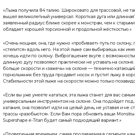
Лыжа получила 84 талию. Широковато для трассовой, не т
вышел великолепный универсал. Короткая дуга или длинная?
заявленный радиус ближе скорее к монстрам, чем к старыми 
обладает хорошей торсионной и продольной жёсткостью.
Очень мощная, она, где нужно «пробивает» путь по склону,
«стелится» вдоль него. На этой лыже сам выбираешь как име
хочешь идти по склону. Виброгашение вкупе с возможность
длинную дугу позволяют практически не уставать на склоне.
больше скорости и «зажечь» на склоне — технично катающи
горнолыжник без труда продавит носок и пустит лыжу в коро
Стабильности этой лыже на скорости можно только позавидо
Если вы уже умеете кататься, эта лыжа станет для вас самы
универсальным инструментом на склоне. Она подойдет под
катания, она позволит идти на целый день, не уставая и не с
трассы «разобьются». Если Вам пора обновить ваши Monstrы
Supershape e-Titan будет самый подходящий вариант.
Проверенная временем, самая продаваемая в сегменте ка