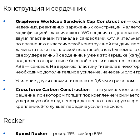
Конструкция и сердечник
Graphene
Worldcup Sandwich Cap Construction
— одн
надежных, реактивных, заряженных конструкций. Являет
модификацией классического WC сэндвича с деревянны
двумя пластинами титанала и сайдволами. Отличительна
по сравнению с классической конструкцией сэндвич: вер
ламината лежит не плоской пластиной, а как бы немного
сверху деревянный сердечник, и уже к этой крышке (кэпу)
подведена опора в виде боковой стенки из жесткого пла
ABS — сайдвол. На верхнюю пластину титанала в некотор
необходимо дополнительное усиление, нанесены слои г
Усиление двумя слоями титанала по 0,6 мм и графеном.
Crossforce Carbon Construction
— это уникальное кон
решение, при котором топщит под креплением снимаетс
углеродную обертку, непосредственно на которую и кре
крепление. Это лучшая передача усилия на склон.
Rocker
Speed Rocker
— рокер 15%, камбер 85%.