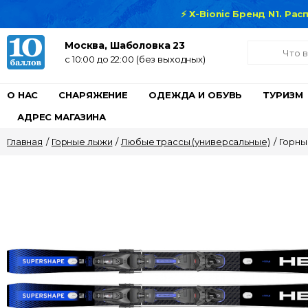
⚡ X-Bionic Бренд N1. Ра
Москва, Шаболовка 23
c 10:00 до 22:00 (без выходных)
О НАС
СНАРЯЖЕНИЕ
ОДЕЖДА И ОБУВЬ
ТУРИЗМ
АДРЕС МАГАЗИНА
Главная
/
Горные лыжи
/
Любые трассы (универсальные)
/
Горны