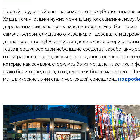
Первый неудачный опыт катания на лыжах убедил авиаинже
Хэда в том, что лыжи нужно менять. Ему, как авиаинженеру, 
деревянных лыжах не понравился материал. Еще бы — если
самолетостроители давно отказались от дерева, то и дерев
давно пора в топку! Взявшись за дело с чисто американским
Говард решил все свои небольшие средства, заработанные 
и выигранные в покер, вложить в создание совершенно ново
которые как сандвич, строились бы из металла, пластика и 
лыжи были легче, гораздо надежнее и более маневренны.П
металлические лыжи стали настоящей сенсацией...
Подробн