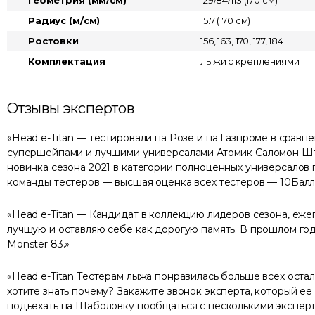
Геометрия (мм/см)
129/84/113 (170 см)
Радиус (м/см)
15.7 (170 см)
Ростовки
156, 163, 170, 177, 184
Комплектация
лыжи с креплениями
Отзывы экспертов
Head e-Titan — тестировали на Розе и на Газпроме в сравн
супершейпами и лучшими универсалами Атомик Саломон Ш
новинка сезона 2021 в категории полноценных универсалов
команды тестеров — высшая оценка всех тестеров — 10Балл
Head e-Titan — Кандидат в коллекцию лидеров сезона, еж
лучшую и оставляю себе как дорогую память. В прошлом го
Monster 83.
Head e-Titan Тестерам лыжа понравилась больше всех оста
хотите знать почему? Закажите звонок эксперта, который ее
подъехать на Шаболовку пообщаться с несколькими экспер