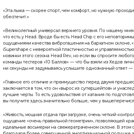
Эта лыжа — скорее спорт, чем комфорт, но нужную проходи
обеспечит.
Великолепный универсал верхнего уровня. По нашему мне
что есть у Head. Вроде бы есть Head Chip с его неповторим
ощущениями качества виброгашения на бархатном склоне, «B
iSupershape c невероятной пластичностью и управляемость
новинки этого сезона Head Rev, но если вы спросите любого
команды тестеров «10 Баллов» — что бы взяли из Хедов лич
ни секунды не задумываясь услышите однозначный ответ — H
Главное его отличие и преимущество перед двумя предше
заключается в том, что он «вырос из супершейпов» и унасле
лучшие черты. То есть удовольствия от катания по подгото
вы получите здесь значительно больше, чем у вышеперечис
Живость, мощная отдача при загрузке, очень четкий контро
ощущение «очень правильной геометрии», позволяющей кра
идеальные восьмерки на свежератраченном склоне. В этом 
благодаря более совершенной амортизационной подушке 