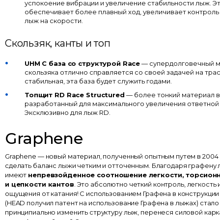
успокоение вибрации и увеличение стабильности лыж. Э
обеспечивает более плавный ход, увеличивает контроль
лыж на скорости.
Скользяк, канты и топ
UHM C база со структурой Race
— супердолговечный 
скользяка отлично справляется со своей задачей на тра
стабильная, эта база будет служить годами.
Топщит RD Race Structured
— более тонкий материал в
разработанный для максимального увеличения ответной 
Эксклюзивно для лыж RD.
Graphene
Graphene — новый материал, полученный опытным путем в 2004 
сделать баланс лыжи четким и отточенным. Благодаря графену
имеют
непревзойденное соотношение легкости, торсион
и цепкости кантов
. Это абсолютно четкий контроль, легкость
ощущения от катания! С использованием Графена в конструкции
(HEAD получил патент на использование Графена в лыжах) ста
принципиально изменить структуру лыж, перенеся силовой карк