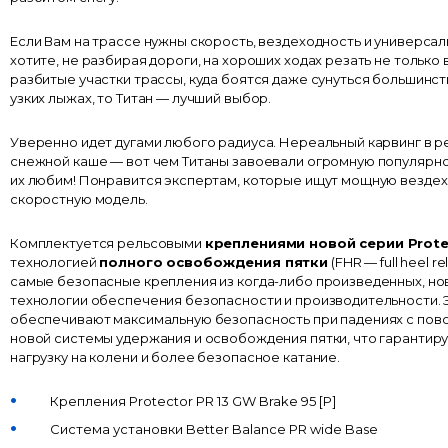
Если Вам на трассе нужны скорость, вездеходность и универсал
хотите, не разбирая дороги, на хороших ходах резать не только в
разбитые участки трассы, куда боятся даже сунуться большинс
узких лыжах, то Титан — лучший выбор.
Уверенно идет дугами любого радиуса. Нереальный карвинг в р
снежной каше — вот чем Титаны завоевали огромную популярнос
их любим! Понравится экспертам, которые ищут мощную вездех
скоростную модель.
Комплектуется рельсовыми
креплениями новой серии Prote
технологией
полного освобождения пятки
(FHR — full heel r
самые безопасные крепления из когда-либо произведенных, но
технологии обеспечения безопасности и производительности. 
обеспечивают максимальную безопасность при падениях с пово
новой системы удержания и освобождения пятки, что гарантир
нагрузку на колени и более безопасное катание.
Крепления Protector PR 13 GW Brake 95 [P]
Система установки Better Balance PR wide Base