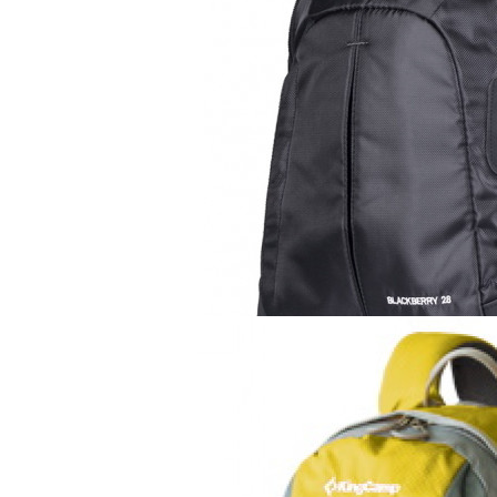
Рюкзак
KingCamp Blackber
4 170 руб