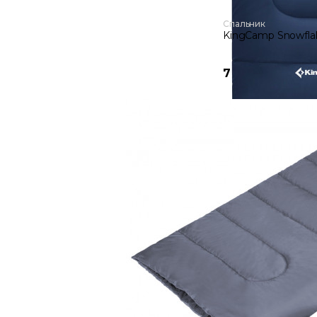
Спальник
KingCamp Snowflak
7 620 руб