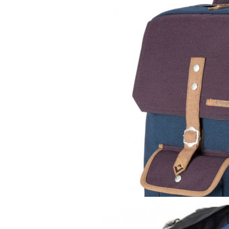
Рюкзак
KingCamp Glacier 1