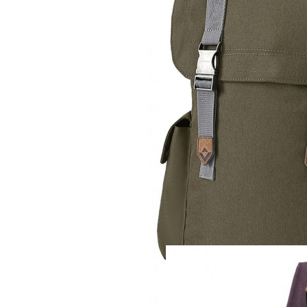
Рюкзак
KingCamp Redwoo
4 270 руб