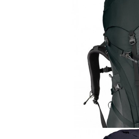
19 330 руб
Рюкзак
Osprey Xenith 75