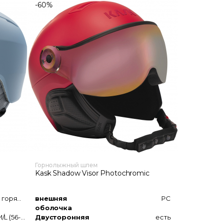
-60%
Горнолыжный шлем
Kask Shadow Visor Photochromic
Конструкция горячей прессовки In-Mold
внешняя
PC
оболочка
XS/S (52-55), M/L (56-59)
Двусторонняя
есть