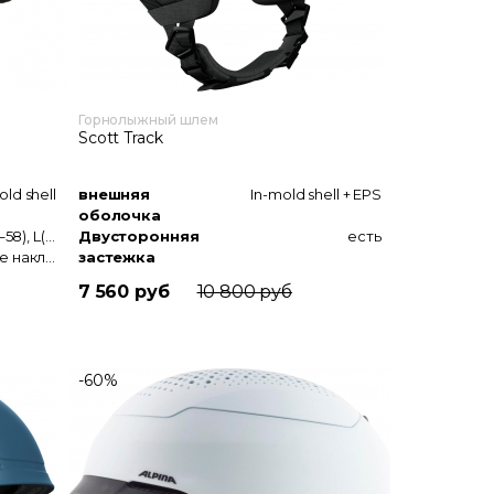
Горнолыжный шлем
Scott Track
old shell
внешняя
In-mold shell + EPS
оболочка
S(55-56), M(57–58), L(59–60), XL(61)
Двусторонняя
есть
мягкие ушные накладки
застежка
Уши
мягкие ушные накладки
7 560 руб
10 800 руб
-60%