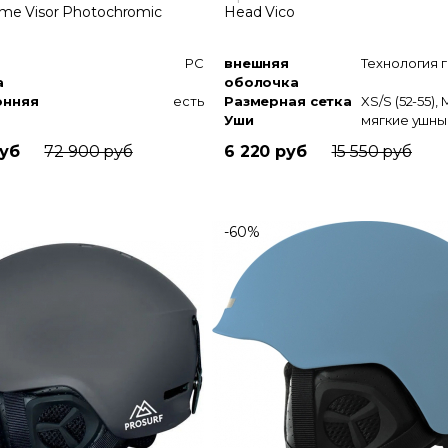
me Visor Photochromic
Head Vico
PC
внешняя
а
оболочка
онняя
есть
Размерная сетка
Уши
мягкие ушные накладки
руб
72 900 руб
6 220 руб
15 550 руб
-60%