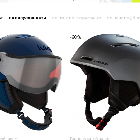
а:
по популярности
по цене по возрастанию
по цене по убы
-60%
ный шлем
Горнолыжный шлем