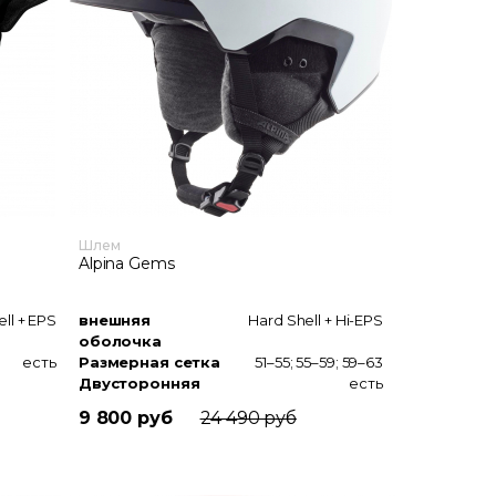
Шлем
Alpina Gems
ell + EPS
внешняя
Hard Shell + Hi-EPS
оболочка
есть
Размерная сетка
51–55; 55–59; 59–63
Двусторонняя
есть
мягкие ушные накладки
застежка
9 800 руб
24 490 руб