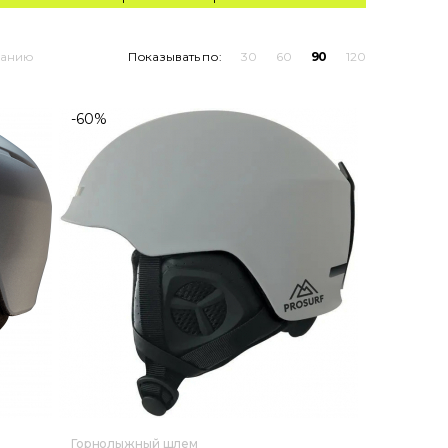
ванию
Показывать по:
30
60
90
120
-60%
Горнолыжный шлем