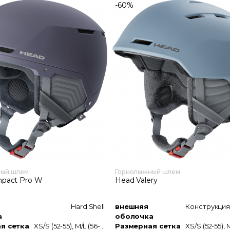
-60%
ный шлем
Горнолыжный шлем
pact Pro W
Head Valery
Hard Shell
внешняя
а
оболочка
я сетка
XS/S (52-55), M/L (56-59)
Размерная сетка