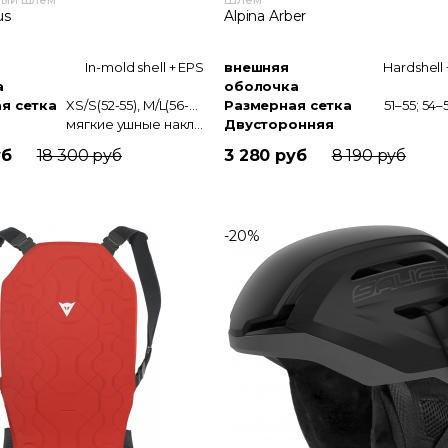
us
Alpina Arber
In-mold shell + EPS
внешняя
Hardshell 
а
оболочка
я сетка
XS/S(52-55), M/L(56-59), XL/XXL(60-63)
Размерная сетка
51–55; 54–
мягкие ушные накладки
Двусторонняя
застежка
уб
18 300 руб
3 280 руб
8 190 руб
-20%