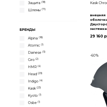
(18)
Защита
Kask Chro
(71)
Шлемы
внешняя
оболочк
Двустор
застежка
БРЕНДЫ
Уши
29 160 
(18)
Alpina
(1)
Atomic
(5)
Dainese
-60%
(2)
Giro
(4)
HMR
(29)
Head
(4)
Indigo
(23)
Kask
(1)
Kyoto
(1)
Osbe