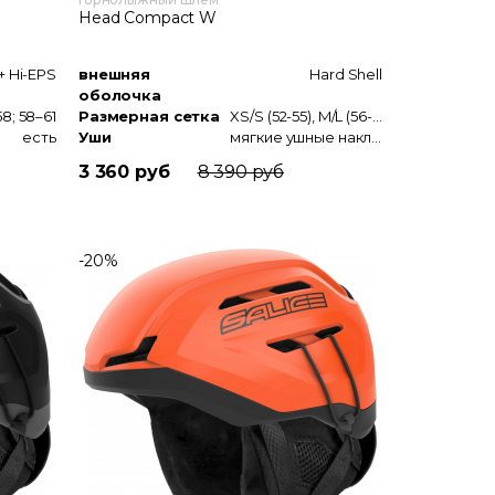
Head Compact W
+ Hi-EPS
внешняя
Hard Shell
оболочка
58; 58–61
Размерная сетка
XS/S (52-55), M/L (56-59), XL/XXL (60-63)
есть
Уши
мягкие ушные накладки
3 360 руб
8 390 руб
-20%