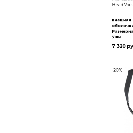
Head Vari
внешняя
оболочк
Размерна
Уши
7 320 р
-20%