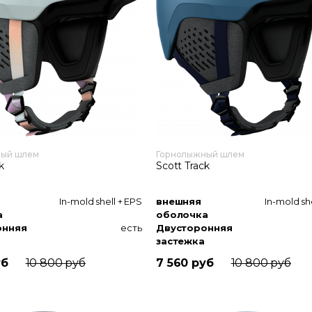
ный шлем
Горнолыжный шлем
k
Scott Track
In-mold shell + EPS
внешняя
In-mold sh
а
оболочка
онняя
есть
Двусторонняя
застежка
мягкие ушные накладки
Уши
уб
10 800 руб
7 560 руб
10 800 руб