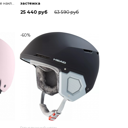
мягкие ушные накладки
застежка
Уши
мягкие ушные накладки
25 440 руб
63 590 руб
-60%
Горнолыжный шлем