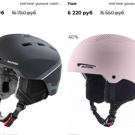
мягкие ушные накладки
Уши
уб
16 750 руб
6 220 руб
15 550 руб
-60%
ный шлем
Шлем