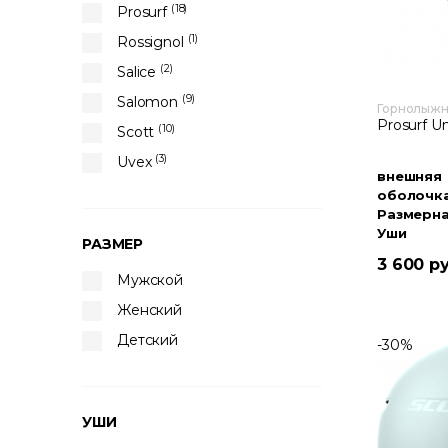
(18)
Prosurf
(1)
Rossignol
(2)
Salice
(9)
Salomon
Горнолыж
Prosurf Un
(10)
Scott
(3)
Uvex
внешняя
оболочк
Размерна
Уши
РАЗМЕР
3 600 р
Мужской
Женский
Детский
-30%
УШИ