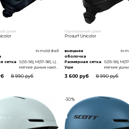
ный шлем
Горнолыжный шлем
icolor
Prosurf Unicolor
In-mold shell
внешняя
In-m
а
оболочка
я сетка
S(55-56), M(57–58), L(59–60), XL(61)
Размерная сетка
мягкие ушные накладки
Уши
уб
8 990 руб
3 600 руб
8 990 руб
-30%