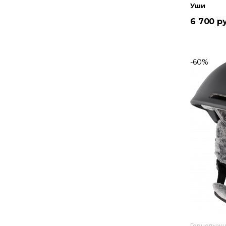
Уши
6 700 р
-60%
Горнолыж