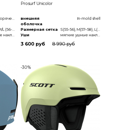
Prosurf Unicolor
Технология горячей прессовки In-Mold
внешняя
In-mold shell
оболочка
XS/S (52-55), M/L (56-59), XL/XXL (60-63)
Размерная сетка
S(55-56), M(57–58), L(59–60), XL(61)
мягкие ушные накладки
Уши
мягкие ушные накладки
3 600 руб
8 990 руб
-30%