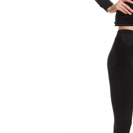
Термобелье
Odlo водолазка 
9 900 руб