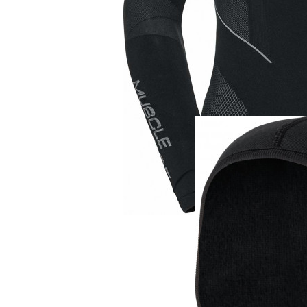
Термобелье
Odlo рубашка Evo
Force Men
6 900 руб