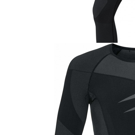
Термобелье
Odlo кальсоны Ev
NEW
9 900 руб