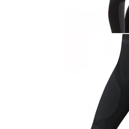
Термобелье
Odlo кальсоны Evo
Women
4 870 руб