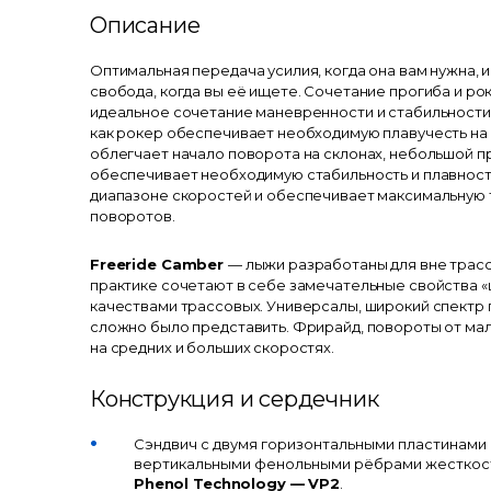
Описание
Оптимальная передача усилия, когда она вам нужна, 
свобода, когда вы её ищете. Сочетание прогиба и р
идеальное сочетание маневренности и стабильности 
как рокер обеспечивает необходимую плавучесть на 
облегчает начало поворота на склонах, небольшой п
обеспечивает необходимую стабильность и плавност
диапазоне скоростей и обеспечивает максимальную
поворотов.
Freeride Camber
— лыжи разработаны для вне трасс
практике сочетают в себе замечательные свойства 
качествами трассовых. Универсалы, широкий спектр
сложно было представить. Фрирайд, повороты от ма
на средних и больших скоростях.
Конструкция и сердечник
Cэндвич с двумя горизонтальными пластинами 
вертикальными фенольными рёбрами жестко
Phenol Technology — VP2
.