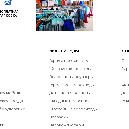
ЕСПЛАТНАЯ
ПАРКОВКА
ВЕЛОСИПЕДЫ
ДО
Горные велосипеды
О н
Женские велосипеды
Адр
Велосипеды-круизеры
Наш
Городские велосипеды
Акц
вая мебель
Детские велосипеды
Дос
ская посуда
Складные велосипеды
Рек
оборудование
Шоссейные велосипеды
Велозамки
ки
Велокомпьютеры