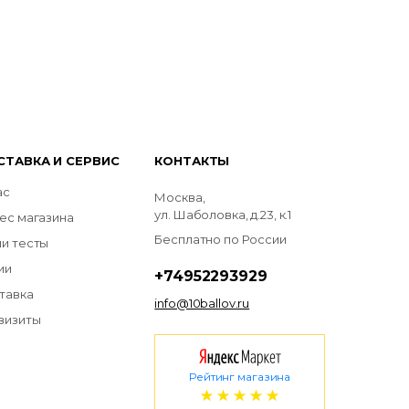
СТАВКА И СЕРВИС
КОНТАКТЫ
ас
Москва,
ул. Шаболовка, д.23, к.1
ес магазина
Бесплатно по России
и тесты
ии
+74952293929
тавка
info@10ballov.ru
визиты
Рейтинг магазина