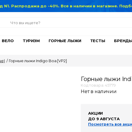
нд N1. Распродажа до -40%. Все в наличии в магазине. По
ВЕЛО
ТУРИЗМ
ГОРНЫЕ ЛЫЖИ
ТЕСТЫ
БРЕНД
ые)
/
Горные лыжи Indigo Boa [VP2]
Горные лыжи Indi
Код товара: 45779
Нет в наличии
АКЦИИ
ДО 9 АВГУСТА
Посмотреть все акц