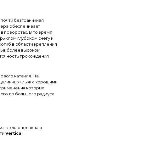
и почти безграничная
окера обеспечивает
в поворотах. В то время
рыхлом глубоком снегу и
рогиб в области крепления
ь в более высоком
 точность прохождения
ового катания. На
«целинных» лыж с хорошими
 применения которых
лого до большого радиуса
из стекловолокна и
сти
Vertical