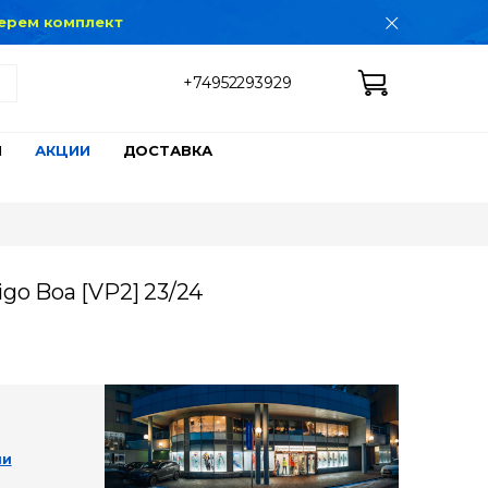
дберем комплект
+74952293929
Ы
АКЦИИ
ДОСТАВКА
go Boa [VP2] 23/24
ии