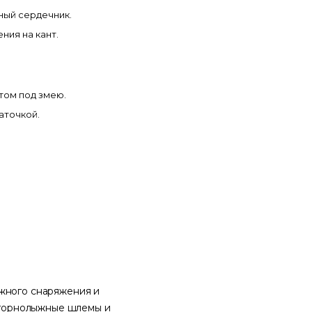
ный сердечник.
ния на кант.
том под змею.
аточкой.
жного снаряжения и
, горнолыжные шлемы и