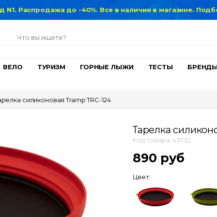
нд N1. Распродажа до -40%. Все в наличии в магазине. По
ВЕЛО
ТУРИЗМ
ГОРНЫЕ ЛЫЖИ
ТЕСТЫ
БРЕНД
арелка силиконовая Tramp TRC-124
Тарелка силикон
Код товара: 43732
890 руб
Цвет: