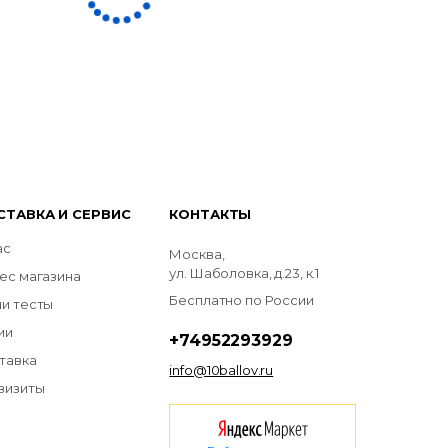
СТАВКА И СЕРВИС
КОНТАКТЫ
ас
Москва,
ул. Шаболовка, д.23, к.1
ес магазина
Бесплатно по России
и тесты
ии
+74952293929
тавка
info@10ballov.ru
визиты