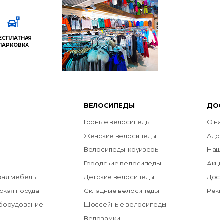
ЕСПЛАТНАЯ
ПАРКОВКА
ВЕЛОСИПЕДЫ
ДО
Горные велосипеды
О н
Женские велосипеды
Адр
Велосипеды-круизеры
Наш
Городские велосипеды
Акц
вая мебель
Детские велосипеды
Дос
ская посуда
Складные велосипеды
Рек
оборудование
Шоссейные велосипеды
Велозамки