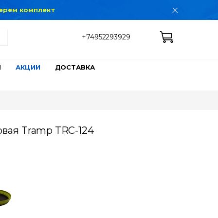
дберем комплект
+74952293929
Ы
АКЦИИ
ДОСТАВКА
овая Tramp TRC-124