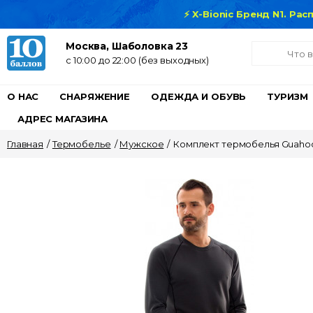
⚡ X-Bionic Бренд N1. Ра
Москва, Шаболовка 23
c 10:00 до 22:00 (без выходных)
О НАС
СНАРЯЖЕНИЕ
ОДЕЖДА И ОБУВЬ
ТУРИЗМ
АДРЕС МАГАЗИНА
Главная
/
Термобелье
/
Мужское
/
Комплект термобелья Guahoo 