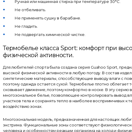
Ручная или машинная стирка при температуре 30°С.
Не отбеливать.
Не применять сушку в барабане.
Не гладить.
Не подвергать химической чистке.
Термобелье класса Sport: комфорт при выс
физической активности.
Для любителей спорта была создана серия Guahoo Sport, предн
высокой физической активности в любую погоду. В состав издел
синтетические материалы, способствующие выводу влаги с пов
поэтому одежда остается сухой. Термобелье плотно облегает т
сковывает движение, поэтому комфортно в носке. В эту серию 
многозональное белье, позволяющее контролировать вывод вла
участков тела и сохранять тепло в наиболее восприимчивых к 
воздействию зонах.
Многозональная модель, предназначенная для настоящих люби
экстрима. Функциональные зоны соответствуют физиологичес
человека и особенностям реакции организма на холод и физич