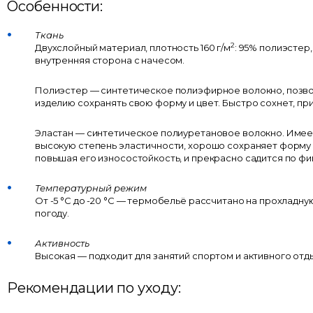
Особенности:
Ткань
2
Двухслойный материал, плотность 160 г/м
: 95% полиэстер,
внутренняя сторона с начесом.
Полиэстер — синтетическое полиэфирное волокно, поз
изделию сохранять свою форму и цвет. Быстро сохнет, пр
Эластан — синтетическое полиуретановое волокно. Имее
высокую степень эластичности, хорошо сохраняет форму 
повышая его износостойкость, и прекрасно садится по фи
Температурный режим
От -5 °C до -20 °C — термобельё рассчитано на прохладну
погоду.
Активность
Высокая — подходит для занятий спортом и активного отд
Рекомендации по уходу: