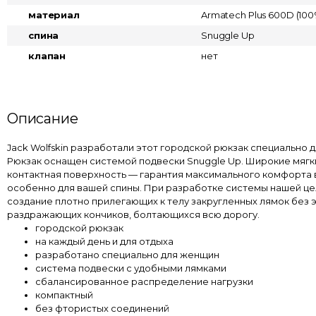
материал
Armatech Plus 600D (100
спина
Snuggle Up
клапан
нет
Описание
Jack Wolfskin разработали этот городской рюкзак специально 
Рюкзак оснащен системой подвески Snuggle Up. Широкие мягк
контактная поверхность — гарантия максимального комфорта 
особенно для вашей спины. При разработке системы нашей ц
создание плотно прилегающих к телу закругленных лямок без 
раздражающих кончиков, болтающихся всю дорогу.
городской рюкзак
на каждый день и для отдыха
разработано специально для женщин
система подвески с удобными лямками
сбалансированное распределение нагрузки
компактный
без фтористых соединений