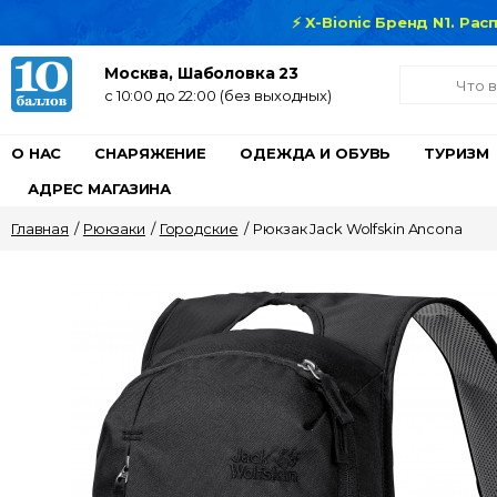
⚡ X-Bionic Бренд N1. Ра
Москва, Шаболовка 23
c 10:00 до 22:00 (без выходных)
О НАС
СНАРЯЖЕНИЕ
ОДЕЖДА И ОБУВЬ
ТУРИЗМ
АДРЕС МАГАЗИНА
Главная
/
Рюкзаки
/
Городские
/
Рюкзак Jack Wolfskin Ancona