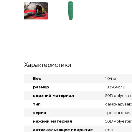
Характеристики
Вес
1.04 кг
размер
183x64х7.6
верхний материал
50D polyester 
тип
самонадува
серия
трекинговая
нижний материал
50D Polyester
антискользящее покрытие
есть