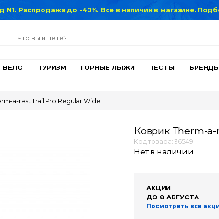
нд N1. Распродажа до -40%. Все в наличии в магазине. По
ВЕЛО
ТУРИЗМ
ГОРНЫЕ ЛЫЖИ
ТЕСТЫ
БРЕНД
m-a-rest Trail Pro Regular Wide
Коврик Therm-a-re
Код товара: 36549
Нет в наличии
АКЦИИ
ДО 8 АВГУСТА
Посмотреть все акц