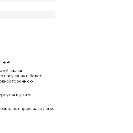
й
 4.4
жный клапан
го надувания и более
 одностороннюю
рнутая в ультра-
позволяет прокладке легко