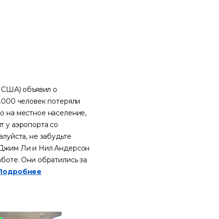
, США) объявил о
0.000 человек потеряли
о на местное население,
т у аэропорта со
алуйста, не забудьте
и Джим Ли и Нил Андерсон
аботе. Они обратились за
Подробнее