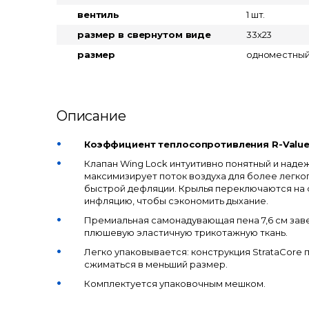
вентиль
1 шт.
размер в свернутом виде
33х23
размер
одноместны
Описание
Коэффициент теплосопротивления R-Value:
Клапан Wing Lock интуитивно понятный и наде
максимизирует поток воздуха для более легко
быстрой дефляции. Крылья переключаются на
инфляцию, чтобы сэкономить дыхание.
Премиальная самонадувающая пена 7,6 см заве
плюшевую эластичную трикотажную ткань.
Легко упаковывается: конструкция StrataCore 
сжиматься в меньший размер.
Комплектуется упаковочным мешком.