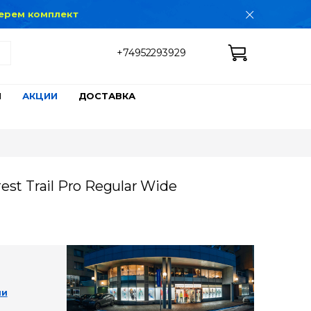
дберем комплект
+74952293929
Ы
АКЦИИ
ДОСТАВКА
st Trail Pro Regular Wide
ии