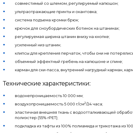
совместимый со шлемом, регулируемый капюшон;
ультраотражающие принты и окантовка;
система подъема кромки брюк;
крючок для сноубордических ботинок на штанинах;
регулируемая ширина штанин внизу на кнопке;
усиленный низ штанин;
клипсы для крепления перчаток, чтобы они не потерялись
объемный эффектный гребень на капюшоне и спине;
карман для ски-пасса, внутренний нагрудный карман, карм
Технические характеристики:
водонепроницаемость 10 000 мм;
2
воздухопроницаемость 5 000 г/см
/24 часа;
эластичная внешняя ткань с водоотталкивающей обрабо
полиэстер (55% rPET);
подкладка из тафты из 100% полиамида и трикотажа из 10