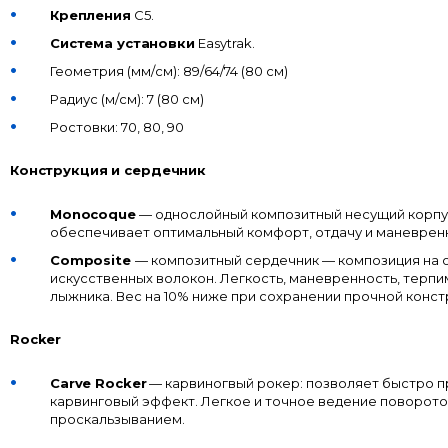
Крепления
C5.
Система установки
Easytrak.
Геометрия (мм/см): 89/64/74 (80 см)
Радиус (м/см): 7 (80 см)
Ростовки: 70, 80, 90
Конструкция и сердечник
Monocoque
— однослойный композитный несущий корпу
обеспечивает оптимальный комфорт, отдачу и маневрен
Composite
— композитный сердечник — композиция на 
искусственных волокон. Легкость, маневренность, терпи
лыжника. Вес на 10% ниже при сохранении прочной конст
Rocker
Carve Rocker
— карвиногвый рокер: позволяет быстро п
карвинговый эффект. Легкое и точное ведение поворото
проскальзыванием.