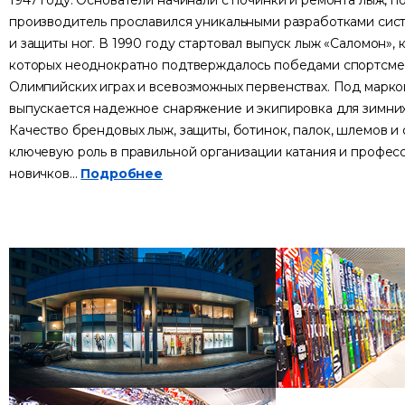
1947 году. Основатели начинали с починки и ремонта лыж, п
производитель прославился уникальными разработками сис
и защиты ног. В 1990 году стартовал выпуск лыж «Саломон», 
которых неоднократно подтверждалось победами спортсме
Олимпийских играх и всевозможных первенствах. Под марк
выпускается надежное снаряжение и экипировка для зимних
Качество брендовых лыж, защиты, ботинок, палок, шлемов и
ключевую роль в правильной организации катания и професс
новичков...
Подробнее