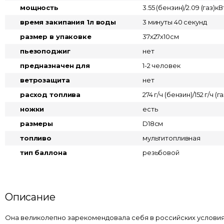
мощность
3.55 (бензин)/2.09 (газ)кВ
время закипания 1л воды
3 минуты 40 секунд
размер в упаковке
37х27х10см
пьезоподжиг
нет
предназначен для
1-2 человек
ветрозащита
нет
расход топлива
274 г/ч (бензин)/152 г/ч (га
ножки
есть
размеры
D18см
топливо
мультитопливная
тип баллона
резьбовой
Описание
Она великолепно зарекомендовала себя в российских условиях