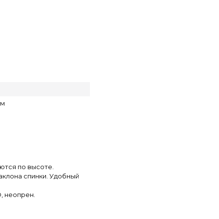
см
ются по высоте.
аклона спинки. Удобный
D, неопрен.