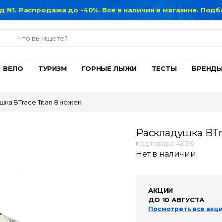
нд N1. Распродажа до -40%. Все в наличии в магазине. По
ВЕЛО
ТУРИЗМ
ГОРНЫЕ ЛЫЖИ
ТЕСТЫ
БРЕНД
шка BTrace Titan 8 ножек
Раскладушка BTr
Код товара: 42196
Нет в наличии
АКЦИИ
ДО 10 АВГУСТА
Посмотреть все акц