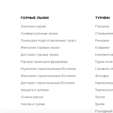
ГОРНЫЕ ЛЫЖИ
ТУРИЗМ
Элитная серия
Палатки
Универсальные лыжи
Спальники
Лыжи для подготовленных трасс
Рюкзаки
Женские горные лыжи
Коврики
Детские горные лыжи
Кемпинго
Горные лыжи для фрирайда
Туристиче
Мужские горнолыжные ботинки
Газовое 
Женские горнолыжные ботинки
Фонари
Детские горнолыжные ботинки
Гермомеш
Защита и шлемы
Термокон
Очки и маски
Тенты
Чехлы и сумки
Грили
Походный