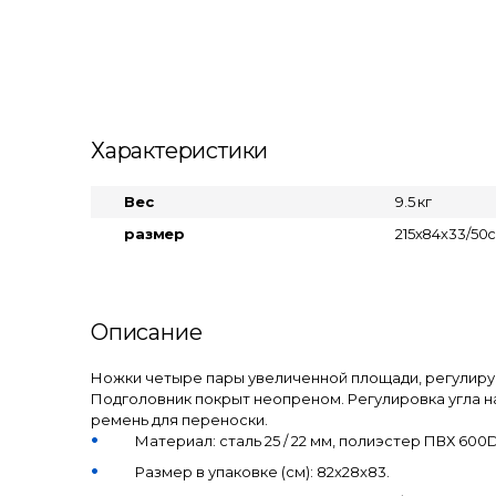
Характеристики
Вес
9.5 кг
размер
215х84х33/50
Описание
Ножки четыре пары увеличенной площади, регулиру
Подголовник покрыт неопреном. Регулировка угла н
ремень для переноски.
Материал: сталь 25 / 22 мм, полиэстер ПВХ 600
Размер в упаковке (см): 82x28x83.