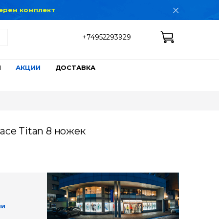
дберем комплект
+74952293929
Ы
АКЦИИ
ДОСТАВКА
ace Titan 8 ножек
ии