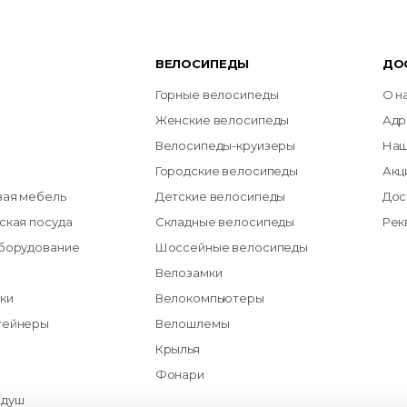
ВЕЛОСИПЕДЫ
ДО
Горные велосипеды
О н
Женские велосипеды
Адр
Велосипеды-круизеры
Наш
Городские велосипеды
Акц
вая мебель
Детские велосипеды
Дос
ская посуда
Складные велосипеды
Рек
оборудование
Шоссейные велосипеды
Велозамки
ки
Велокомпьютеры
тейнеры
Велошлемы
Крылья
Фонари
 душ