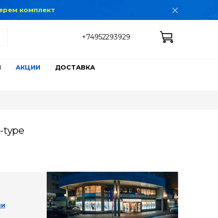
дберем комплект
+74952293929
Ы
АКЦИИ
ДОСТАВКА
-type
ии