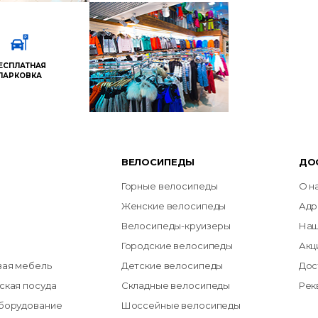
ЕСПЛАТНАЯ
ПАРКОВКА
ВЕЛОСИПЕДЫ
ДО
Горные велосипеды
О н
Женские велосипеды
Адр
Велосипеды-круизеры
Наш
Городские велосипеды
Акц
вая мебель
Детские велосипеды
Дос
ская посуда
Складные велосипеды
Рек
оборудование
Шоссейные велосипеды