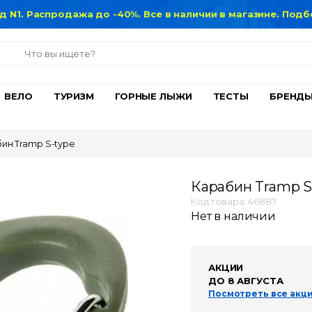
нд N1. Распродажа до -40%. Все в наличии в магазине. По
ВЕЛО
ТУРИЗМ
ГОРНЫЕ ЛЫЖИ
ТЕСТЫ
БРЕНД
ин Tramp S-type
Карабин Tramp S
Код товара: 46887
Нет в наличии
АКЦИИ
ДО 8 АВГУСТА
Посмотреть все акц