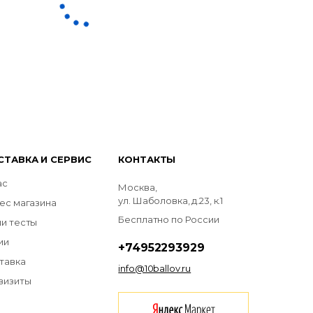
СТАВКА И СЕРВИС
КОНТАКТЫ
ас
Москва,
ул. Шаболовка, д.23, к.1
ес магазина
Бесплатно по России
и тесты
ии
+74952293929
тавка
info@10ballov.ru
визиты