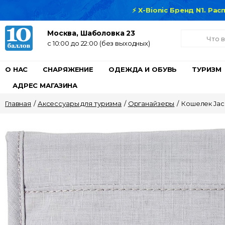
⚡ X-Bionic Бренд N1. Ра
Москва, Шаболовка 23
c 10:00 до 22:00 (без выходных)
О НАС
СНАРЯЖЕНИЕ
ОДЕЖДА И ОБУВЬ
ТУРИЗМ
АДРЕС МАГАЗИНА
Главная
/
Аксессуары для туризма
/
Органайзеры
/
Кошелек Jack 